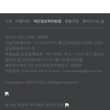
소개
이용약관
개인정보처리방침
환불규정
찾아오시는 길
생각의 지도 | 대표 : 엄태욱
사업자등록번호 : 757-87-01770 | 통신판매업신고번호 : 2026-
성남분당B-0101호
학원설립·운영등록번호 : 제7108호 | 주소 : 13544 경기 성남시
분당구 판교대장로8길 10 6차 5층 510호 (대장동,
클라우드베이 Ⅵ)| 개인정보관리책임자 : 엄태욱
전화번호 : 010-2640-2411 | E-mail :
mykoreanlab@naver.com
Copyright (c) 생각의 지도 All Rights Reserved.
호스팅 제공자: 주식회사 맑은소프트