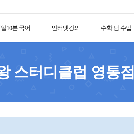
일10분 국어
인터넷강의
수학 팀 수업
왕 스터디클럽 영통점